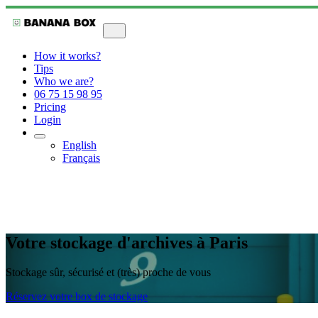
How it works?
Tips
Who we are?
06 75 15 98 95
Pricing
Login
English
Français
Votre stockage d'archives à Paris
Stockage sûr, sécurisé et (très) proche de vous
Réservez votre box de stockage