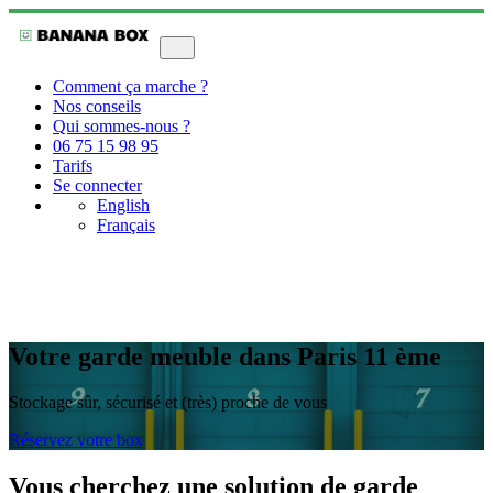
Comment ça marche ?
Nos conseils
Qui sommes-nous ?
06 75 15 98 95
Tarifs
Se connecter
English
Français
Votre garde meuble dans Paris 11 ème
Stockage sûr, sécurisé et (très) proche de vous
Réservez votre box
Vous cherchez une solution de garde